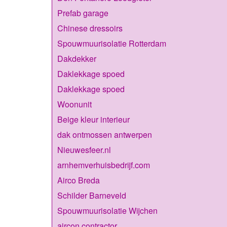
Prefab garage
Chinese dressoirs
Spouwmuurisolatie Rotterdam
Dakdekker
Daklekkage spoed
Daklekkage spoed
Woonunit
Beige kleur interieur
dak ontmossen antwerpen
Nieuwesfeer.nl
arnhemverhuisbedrijf.com
Airco Breda
Schilder Barneveld
Spouwmuurisolatie Wijchen
aircon contractor