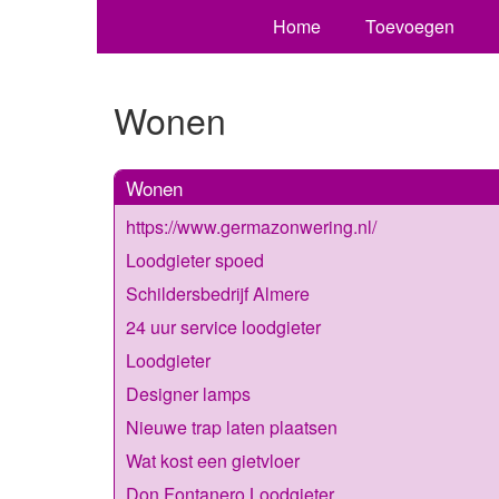
Home
Toevoegen
Wonen
Wonen
https://www.germazonwering.nl/
Loodgieter spoed
Schildersbedrijf Almere
24 uur service loodgieter
Loodgieter
Designer lamps
Nieuwe trap laten plaatsen
Wat kost een gietvloer
Don Fontanero Loodgieter